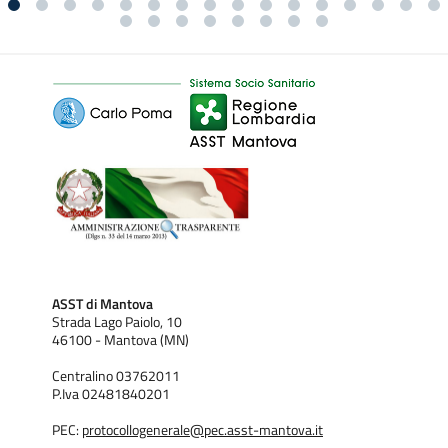
ASST di Mantova
Strada Lago Paiolo, 10
46100 - Mantova (MN)
Centralino 03762011
P.Iva 02481840201
PEC:
protocollogenerale@pec.asst-mantova.it