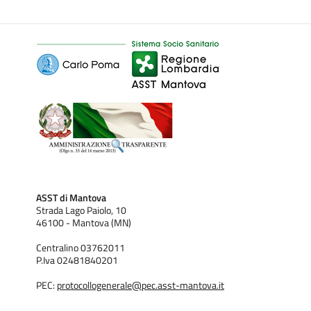
ASST di Mantova
Strada Lago Paiolo, 10
46100 - Mantova (MN)
Centralino 03762011
P.Iva 02481840201
PEC:
protocollogenerale@pec.asst-mantova.it