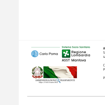
A
S
4
C
P
P