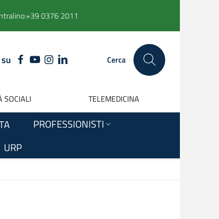
ntralino:
+39 0376 2011
 su
FACEBOOK
YOUTUBE
INSTAGRAM
LINKEDIN
Cerca
 SOCIALI
TELEMEDICINA
PROFESSIONISTI
ITA
URP