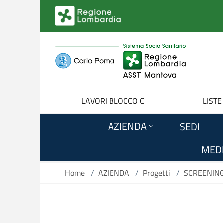
Salta al contenuto principale
LAVORI BLOCCO C
LISTE
AZIENDA
SEDI
MEDI
Home
/
AZIENDA
/
Progetti
/
SCREENING