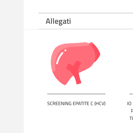
Allegati
SCREENING EPATITE C (HCV)
IO
T