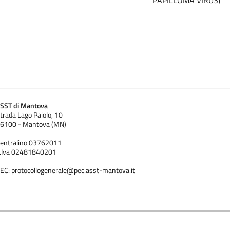
SST di Mantova
trada Lago Paiolo, 10
6100 - Mantova (MN)
entralino 03762011
.Iva 02481840201
EC:
protocollogenerale@pec.asst-mantova.it