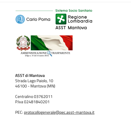
ASST di Mantova
Strada Lago Paiolo, 10
46100 - Mantova (MN)
Centralino 03762011
P.Iva 02481840201
PEC:
protocollogenerale@pec.asst-mantova.it