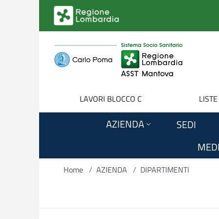
Salta al contenuto principale
LAVORI BLOCCO C
LISTE
AZIENDA
SEDI
MEDI
Home
/
AZIENDA
/
DIPARTIMENTI