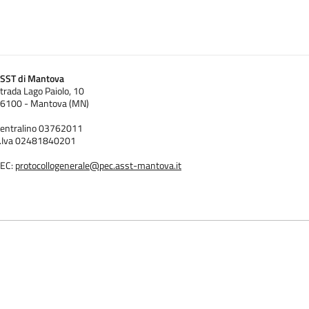
SST di Mantova
trada Lago Paiolo, 10
6100 - Mantova (MN)
entralino 03762011
.Iva 02481840201
EC:
protocollogenerale@pec.asst-mantova.it