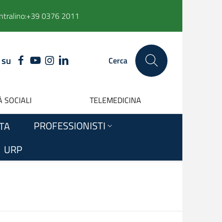
ntralino:
+39 0376 2011
 su
FACEBOOK
YOUTUBE
INSTAGRAM
LINKEDIN
Cerca
 SOCIALI
TELEMEDICINA
PROFESSIONISTI
ITA
URP