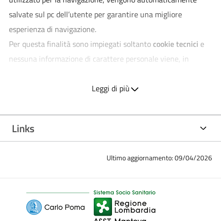
salvate sul pc dell’utente per garantire una migliore
esperienza di navigazione.
Per questa finalità sono impiegati soltanto
cookie tecnici
e
nessuna informazione di carattere personale viene, in
proposito, acquisita dal sito. Non sono utilizzati sistemi per il
tracciamento e per la profilazione degli utenti -
Leggi di più
tracking
cookies
.
Links
Il sito istituzionale dell'Azienda Socio Sanitaria Territoriale di
Mantova si avvale di:
Ultimo aggiornamento: 09/04/2026
-
COOKIE TEMPORANEI DI SESSIONE | session cookies o
temporary cookies
> trasmettono identificativi di sessione
necessari per consentire l’esplorazione sicura ed efficiente