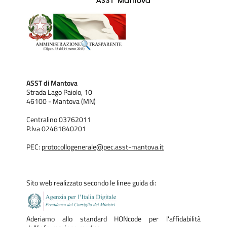
del sito.
Non vengono memorizzati in modo persistente sul computer
dell’utente e svaniscono con la chiusura del browser.
I cookie di sessione utilizzati in questo sito evitano il ricorso
ad altre tecniche informatiche potenzialmente
pregiudizievoli per la riservatezza della navigazione degli
ASST di Mantova
utenti e non consentono l’acquisizione di dati personali
Strada Lago Paiolo, 10
46100 - Mantova (MN)
identificativi dell’utente;
Centralino 03762011
P.Iva 02481840201
-
COOKIE DI MONITORIAGGIO | monitoring cookies di terze
PEC:
protocollogenerale@pec.asst-mantova.it
parti [Google]
> forniscono informazioni sulla navigazione
e sono utilizzati al solo fine di effettuare analisi statistiche
su di essa, per ottimizzare il servizio offerto dal sito
Sito web realizzato secondo le linee guida di:
web. Questo tipo di cookie rimane attivo nel pc fino alla sua
data di scadenza o alla sua cancellazione da parte
Aderiamo allo standard HONcode per l'affidabilità