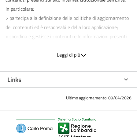
In particolare:
> partecipa alla definizione delle politiche di aggiornamento
dei contenuti ed è responsabile della loro applicazione;
> coordina e gestisce i contenuti e le informazioni presenti
sul sito Internet Istituzionale;
> coordina e gestisce i processi redazionali
Leggi di più
dell'amministrazione;
> raccoglie le segnalazioni sui contenuti obsoleti e sulle
Links
difformità tra le informazioni presenti sul sito e quelle
contenute nei provvedimenti originali.
Ultimo aggiornamento: 09/04/2026
Responsabile del procedimento di pubblicazione dell'Azienda
Socio Sanitaria Territoriale di Mantova:
Elena Miglioli
| Dirigente Tecnico Area Ufficio Stampa e