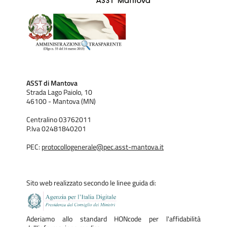
Comunicazione -
elena.miglioli@asst-mantova.it
Redazione centrale:
Cristina Pavesi
,
Isabella Ferrari
| Comunicazione
Supporto Tecnico:
ASST di Mantova
Strada Lago Paiolo, 10
Paolo Garbossa
| Sistemi Informativi Aziendali
46100 - Mantova (MN)
Centralino 03762011
P.Iva 02481840201
Per segnalazioni relative all'appropriatezza,
PEC:
protocollogenerale@pec.asst-mantova.it
alla correttezza e all'aggiornamento dei
contenuti del sito scrivi a:
comunicazione@asst-mantova.it
Sito web realizzato secondo le linee guida di:
Saranno tenute in considerazione le sole
segnalazioni inerenti i contenuti del sito
.
Aderiamo allo standard HONcode per l'affidabilità