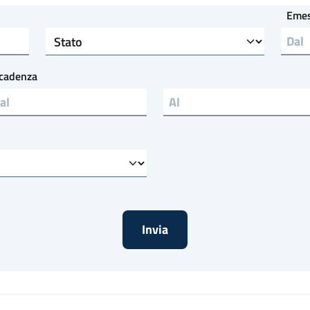
Eme
Stato
cadenza
Scadenza al