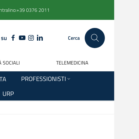
ntralino:
+39 0376 2011
 su
FACEBOOK
YOUTUBE
INSTAGRAM
LINKEDIN
Cerca
 SOCIALI
TELEMEDICINA
PROFESSIONISTI
ITA
URP