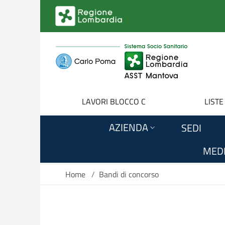
Salta al contenuto principale
LAVORI BLOCCO C
LISTE
AZIENDA
SEDI
MEDI
Home
/
Bandi di concorso