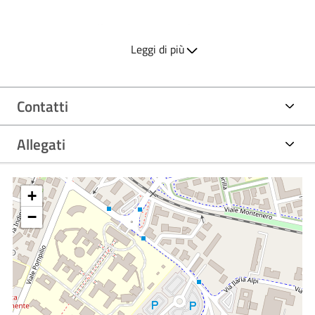
I Corsi di Studio offrono un percorso formativo altamente
professionalizzante e permettono l’acquisizione di
Leggi di più
competenze specifiche in diversi settori dell’ambito
sanitario, grazie a una didattica che comprende lezioni
Contatti
frontali, attività interattive a piccoli gruppi, laboratori
didattici, attività formative professionalizzanti e tirocini
Allegati
pratico-applicativi svolti in strutture pubbliche e private per
ognuna delle aree di competenza specifica di ogni
+
professione.
−
↬
SCUOLE DI SPECIALIZZAZIONE
Sono disponibili i seguenti servizi:
-
Laboratori ed esercitazioni
che preparano concretamente
alla professione