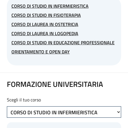
formazione specifica per il ruolo rivestito
CORSO DI STUDIO IN INFERMIERISTICA
CORSO DI STUDIO IN FISIOTERAPIA
Info dettagliate sul personale dedicato >>
PERSONALE
CORSO DI LAUREA IN OSTETRICIA
DEDICATO
CORSO DI LAUREA IN LOGOPEDIA
Inoltre UniverMantova mette a disposizione degli studenti
CORSO DI STUDIO IN EDUCAZIONE PROFESSIONALE
fuori sede
63 posti alloggio in residenza collettiva
. I posti
ORIENTAMENTO E OPEN DAY
alloggio sono assegnati con priorità agli studenti iscritti ai
corsi di laurea degli atenei e corsi di laurea convenzionati
con la Fondazione. Sono previsti inoltre dei posti agli
FORMAZIONE UNIVERSITARIA
studenti della mobilità internazionale. È possibile inoltre
richiedere un posto alloggio anche per gli altri studenti, nel
caso vi sia ancora disponibilità.
Scegli il tuo corso
>>
scopri tutti i dettagli sul sito
UResidence
Links