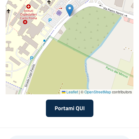
-
Biblioteca scientifica
dell’Azienda, polo del Sistema
Bibliotecario Biomedico Lombardo, collegata a riviste
elettroniche internazionali e banche dati
-
Biblioteche di corso
con i testi previsti dai programmi
-
Aula informatica
attrezzata
-
Mensa
-
Orientamento
in entrata per facilitare la scelta del
percorso di studio, in itinere e in uscita per facilitare
l’ingresso nel mondo del lavoro
Leaflet
|
©
OpenStreetMap
contributors
-
Pluralità di sedi
per il tirocinio pratico, con specializzazioni
diverse
Portami QUI
- Forte
collegamento con il mondo del lavoro
: docenti e
assistenti di tirocinio sono in gran parte professionisti
dell’Azienda Socio Sanitaria Territoriale di Mantova, con una