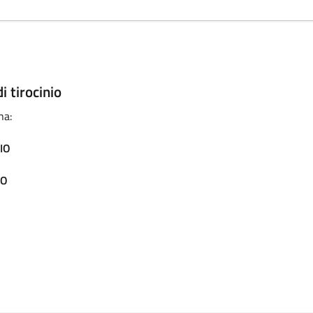
i tirocinio
na:
IO
IO