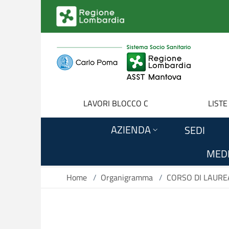
Salta al contenuto principale
LAVORI BLOCCO C
LISTE
AZIENDA
SEDI
MEDI
Home
/
Organigramma
/
CORSO DI LAURE