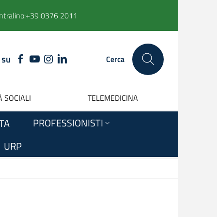
ntralino:
+39 0376 2011
 su
FACEBOOK
YOUTUBE
INSTAGRAM
LINKEDIN
Cerca
 SOCIALI
TELEMEDICINA
PROFESSIONISTI
ITA
URP