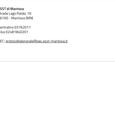
SST di Mantova
trada Lago Paiolo, 10
6100 - Mantova (MN)
entralino 03762011
.Iva 02481840201
EC:
protocollogenerale@pec.asst-mantova.it