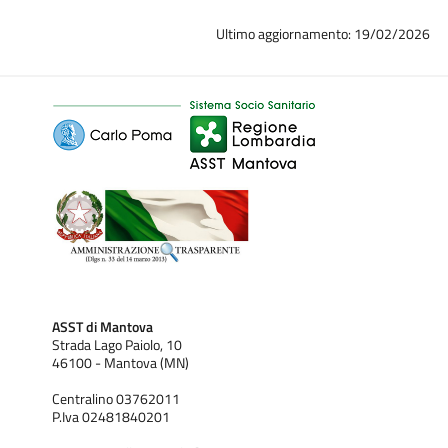
pubblico che privato, nonché all’attività libero professionale
Ultimo aggiornamento: 19/02/2026
che comprende la conduzione autonoma del parto fisiologico
domiciliare.
I laureati in Ostetricia sono professionisti sanitari preparati
dal corso di studi triennale
ad assistere i protagonisti del
processo riproduttivo e in particolare la donna
, lungo il
percorso fisiologico del ciclo vitale umano, nonché agli
aspetti patologici dello stesso. A questo sono abilitati dal
superamento dell’esame di laurea e dall’iscrizione al relativo
albo professionale.
ASST di Mantova
Strada Lago Paiolo, 10
46100 - Mantova (MN)
Visita la pagina web dell'Ateneo >>
Università degli studi di
Milano
Centralino 03762011
P.Iva 02481840201