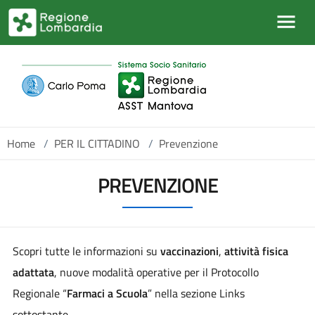
Salta al contenuto principale
Home
/
PER IL CITTADINO
/
Prevenzione
PREVENZIONE
Scopri tutte le informazioni su
vaccinazioni
,
attività fisica
adattata
, nuove modalità operative per il Protocollo
Regionale “
Farmaci a Scuola
” nella sezione Links
sottostante.