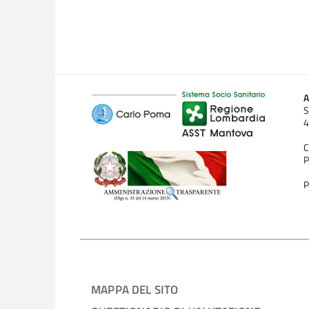
A
S
4
C
P
P
MAPPA DEL SITO