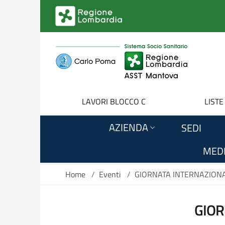
Salta al contenuto principale
LAVORI BLOCCO C
LISTE
AZIENDA
SEDI
MEDI
Home
/
Eventi
/
GIORNATA INTERNAZIONA
GIOR