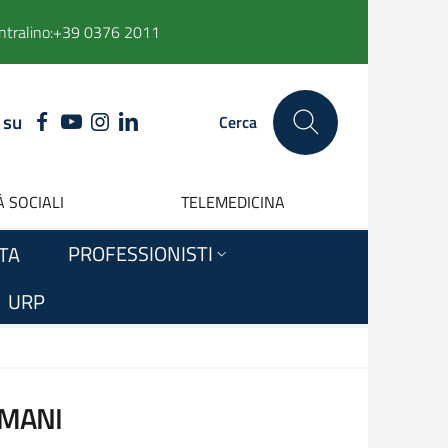
ntralino:
+39 0376 2011
 su
FACEBOOK
YOUTUBE
INSTAGRAM
LINKEDIN
Cerca
 SOCIALI
TELEMEDICINA
PROFESSIONISTI
ITA
URP
 MANI