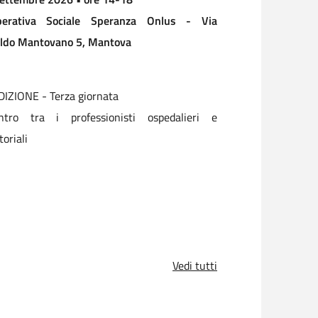
Mantova Multice
perativa Sociale Speranza Onlus - Via
di Porta Pradell
ldo Mantovano 5, Mantova
Percorsi diagnost
DIZIONE - Terza giornata
parto e puerperi
ontro tra i professionisti ospedalieri e
toriali
Vedi tutti