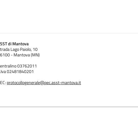
SST di Mantova
trada Lago Paiolo, 10
6100 - Mantova (MN)
entralino 03762011
.Iva 02481840201
EC:
protocollogenerale@pec.asst-mantova.it