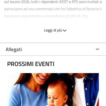
sul lavoro 2026, tutti i dipendenti ASST e ATS sono invitati a
partecipare ad una camminata che ha l’obiettivo di favorire il
benessere organizzativo e incentivare gli stili di vita
salutari.
Leggi di più
A cura di Raffaella Di Pasquale, referente ASST Mantova per
la Promozione della Salute
Allegati
PROSSIMI EVENTI
Il ritrovo per partire tutti insieme sarà di
fronte alla palazzina 1 e l’iniziativa durerà
circa un’ora.