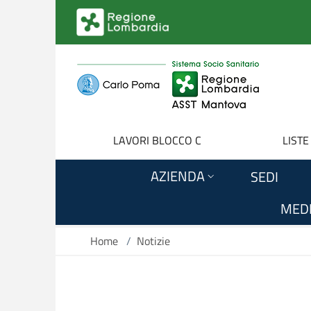
Salta al contenuto principale
LAVORI BLOCCO C
LISTE
AZIENDA
SEDI
MEDI
Home
/
Notizie