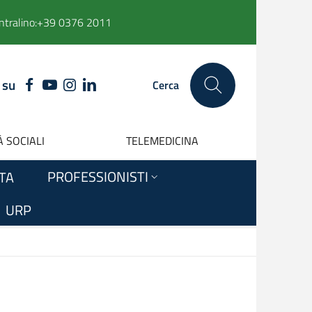
ntralino:
+39 0376 2011
 su
FACEBOOK
YOUTUBE
INSTAGRAM
LINKEDIN
Cerca
 SOCIALI
TELEMEDICINA
PROFESSIONISTI
ITA
URP