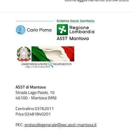
ASST di Mantova
Strada Lago Paiolo, 10
46100 - Mantova (MN)
Centralino 03762011
P.Iva 02481840201
PEC:
protocollogenerale@pec.asst-mantova.it