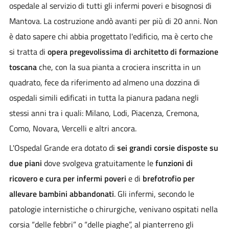
ospedale al servizio di tutti gli infermi poveri e bisognosi di
Mantova. La costruzione andò avanti per più di 20 anni. Non
è dato sapere chi abbia progettato l'edificio, ma è certo che
si tratta di
opera pregevolissima di architetto di formazione
toscana
che, con la sua pianta a crociera inscritta in un
quadrato, fece da riferimento ad almeno una dozzina di
ospedali simili edificati in tutta la pianura padana negli
stessi anni tra i quali: Milano, Lodi, Piacenza, Cremona,
Como, Novara, Vercelli e altri ancora.
L'Ospedal Grande era dotato di
sei grandi corsie disposte su
due piani
dove svolgeva gratuitamente le
funzioni di
ricovero e cura per infermi poveri
e di
brefotrofio per
allevare bambini abbandonati
. Gli infermi, secondo le
patologie internistiche o chirurgiche, venivano ospitati nella
corsia “delle febbri” o “delle piaghe”, al pianterreno gli