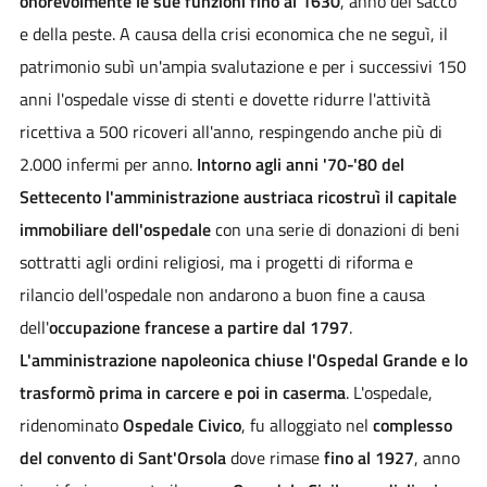
onorevolmente le sue funzioni fino al 1630
, anno del sacco
e della peste. A causa della crisi economica che ne seguì, il
patrimonio subì un'ampia svalutazione e per i successivi 150
anni l'ospedale visse di stenti e dovette ridurre l'attività
ricettiva a 500 ricoveri all'anno, respingendo anche più di
2.000 infermi per anno.
Intorno agli anni '70-'80 del
Settecento l'amministrazione austriaca ricostruì il capitale
immobiliare dell'ospedale
con una serie di donazioni di beni
sottratti agli ordini religiosi, ma i progetti di riforma e
rilancio dell'ospedale non andarono a buon fine a causa
dell'
occupazione francese a partire dal 1797
.
L'amministrazione napoleonica chiuse l'Ospedal Grande e lo
trasformò prima in carcere e poi in caserma
. L'ospedale,
ridenominato
Ospedale Civico
, fu alloggiato nel
complesso
del convento di Sant'Orsola
dove rimase
fino al 1927
, anno