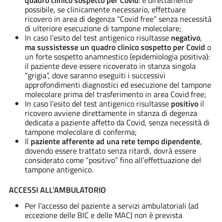
quadro clinico sospetto per Covid
: è direttamente
possibile, se clinicamente necessario, effettuare
ricovero in area di degenza “Covid free” senza necessità
di ulteriore esecuzione di tampone molecolare;
In caso l’esito del test antigenico risultasse
negativo
,
ma sussistesse un quadro clinico sospetto per Covid
o
un forte sospetto anamnestico (epidemiologia positiva):
il paziente deve essere ricoverato in stanza singola
“grigia”, dove saranno eseguiti i successivi
approfondimenti diagnostici ed esecuzione del tampone
molecolare prima del trasferimento in area Covid free;
In caso l’esito del test antigenico risultasse
positivo
il
ricovero avviene direttamente in stanza di degenza
dedicata a paziente affetto da Covid, senza necessità di
tampone molecolare di conferma;
Il
paziente afferente ad una rete tempo dipendente
,
dovendo essere trattato senza ritardi, dovrà essere
considerato come “positivo” fino all’effettuazione del
tampone antigenico.
ACCESSI ALL'AMBULATORIO
Per l’accesso del paziente a servizi ambulatoriali (ad
eccezione delle BIC e delle MAC) non è prevista