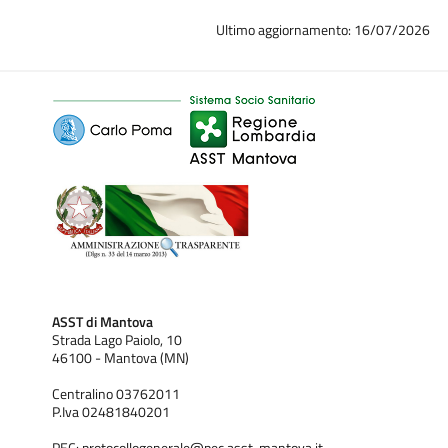
Ultimo aggiornamento: 16/07/2026
ASST di Mantova
Strada Lago Paiolo, 10
46100 - Mantova (MN)
Centralino 03762011
P.Iva 02481840201
PEC:
protocollogenerale@pec.asst-mantova.it