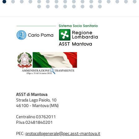
ASST di Mantova
Strada Lago Paiolo, 10
46100 - Mantova (MN)
Centralino 03762011
P.Iva 02481840201
PEC:
protocollogenerale@pec.asst-mantova.it