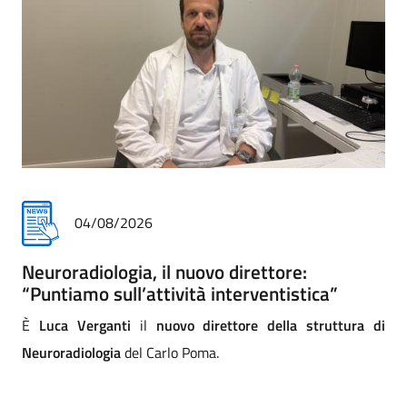
31/07/2026
Addio commosso all'infermiere Matteo
a”
Paccini
uttura di
Addio commosso di Asst a Matteo Paccini, infe
professionale della Cra (comunità riabilitativa a
assistenza) di Mantova. La direzione strategica e tu
comunità dei professionisti lo salutano con affetto 