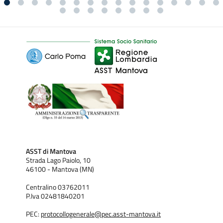
ASST di Mantova
Strada Lago Paiolo, 10
46100 - Mantova (MN)
Centralino 03762011
P.Iva 02481840201
PEC:
protocollogenerale@pec.asst-mantova.it